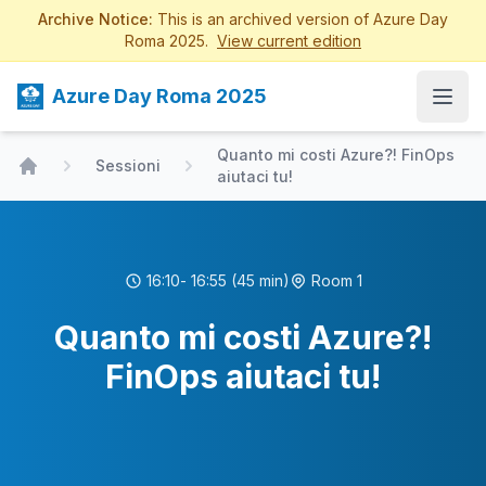
Archive Notice:
This is an archived version of Azure Day
Roma 2025.
View current edition
Azure Day Roma 2025
Open
Quanto mi costi Azure?! FinOps
Sessioni
aiutaci tu!
Home
16:10
- 16:55
(45 min)
Room 1
Quanto mi costi Azure?!
FinOps aiutaci tu!