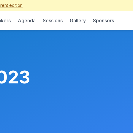
rent edition
kers
Agenda
Sessions
Gallery
Sponsors
023