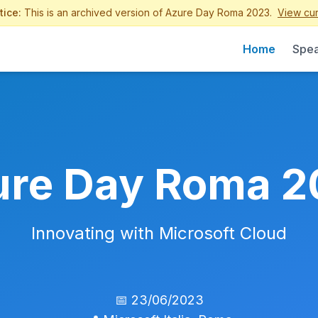
tice:
This is an archived version of Azure Day Roma 2023.
View cur
Home
Spea
ure Day Roma 2
Innovating with Microsoft Cloud
📅 23/06/2023