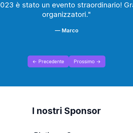
nto con speaker di livello e una commun
—
Giulia
← Precedente
Prossimo →
I nostri Sponsor