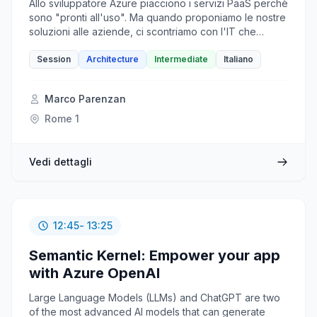
Allo sviluppatore Azure piacciono i servizi PaaS perchè
sono "pronti all'uso". Ma quando proponiamo le nostre
soluzioni alle aziende, ci scontriamo con l'IT che
apprezza gli elementi infrastrutturali, IaaS. Perchè non
(ri)scoprirli aggiungendo anche un pizzico di Hybrid
Session
Architecture
Intermediate
Italiano
che con il recente Azure Kubernetes Services Edge
Essentials si può anche usare in un hardware che si
Marco Parenzan
può tenere anche in casa? Quindi scopriremo in questa
sessione, tra gli altri, le VNET, le VPN S2S, Azure Arc, i
Rome 1
Private Endpoints, e AKS EE.
Vedi dettagli
12:45
- 13:25
Semantic Kernel: Empower your app
with Azure OpenAI
Large Language Models (LLMs) and ChatGPT are two
of the most advanced AI models that can generate