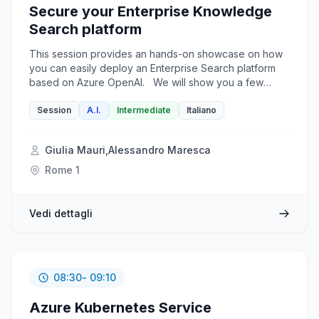
Secure your Enterprise Knowledge
Search platform
This session provides an hands-on showcase on how
you can easily deploy an Enterprise Search platform
based on Azure OpenAI. We will show you a few
approaches for creating ChatGPT-like experiences
over your own data using the Retrieval Augmented
Session
A.I.
Intermediate
Italiano
Generation pattern. It uses Azure OpenAI Service to
access the ChatGPT model (gpt-35-turbo), and Azure
Giulia Mauri
,
Alessandro Maresca
Cognitive Search for data indexing and retrieval.
Then, we show you how to secure your Enterprise
Rome 1
Search platform environment with Private Endpoints,
Azure AD Authentication and Azure Key Vault.
Vedi dettagli
08:30
- 09:10
Azure Kubernetes Service