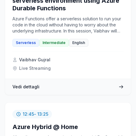
serverless environment using Azure
Durable Functions
Azure Functions offer a serverless solution to run your
code in the cloud without having to worry about the
underlying infrastructure. In this session, Vaibhav will
show how you can extend your Azure Functions
programming model to write stateful functions using
Serverless
Intermediate
English
Azure Durable Functions. In this demo-rich session, he
will show how you can define your stateful workflows
Vaibhav Gujral
using Orchestrator functions and stateful entities using
entity functions. He will also cover different application
Live Streaming
patterns that you can utilize in your applications to
benefit from Durable functions. In conclusion, he will
also share resources for additional learning.
Vedi dettagli
12:45
- 13:25
Azure Hybrid @ Home