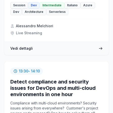
evento dopo evento, vedremo come implementare
una soluzione basata su questo "stile architetturale",
Session
Dev
Intermediate
Italiano
Azure
sfruttando i servizi serverless offerti da Azure.
Dev
Architecture
Serverless
Alessandro Melchiori
Live Streaming
Vedi dettagli
13:30
- 14:10
Detect compliance and security
issues for DevOps and multi-cloud
environments in one hour
Compliance with multi-cloud environments? Security
issues arising from everywhere? Customer's project