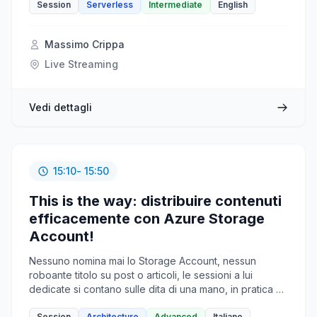
significant cost that customers strive to optimize to
Session
Serverless
Intermediate
English
achieve the ultimate goal of instant time-to-market. In
this session will delve into how the Data API builder
Massimo Crippa
enables swift and secure database object exposure
through REST or GraphQL endpoints allowing data
Live Streaming
access on any platform, language, or device. By
combining DAB with Azure Container Apps and Api
Management we will build up a serverless data api
Vedi dettagli
without writing a single line of code!
15:10
- 15:50
This is the way: distribuire contenuti
efficacemente con Azure Storage
Account!
Nessuno nomina mai lo Storage Account, nessun
roboante titolo su post o articoli, le sessioni a lui
dedicate si contano sulle dita di una mano, in pratica e'
il Calimero dei servizi Azure. Ma lo Storage Account ha
Session
Architecture
Advanced
Italiano