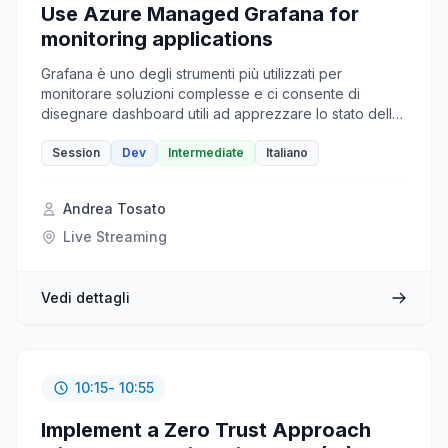
Use Azure Managed Grafana for
monitoring applications
Grafana è uno degli strumenti più utilizzati per
monitorare soluzioni complesse e ci consente di
disegnare dashboard utili ad apprezzare lo stato delle
applicazioni ma anche i dati di business. Con il nuovo
servizio gestito, iniziamo a vedere come sfruttare
Session
Dev
Intermediate
Italiano
questo nuovo strumento.
Andrea Tosato
Live Streaming
Vedi dettagli
10:15
- 10:55
Implement a Zero Trust Approach