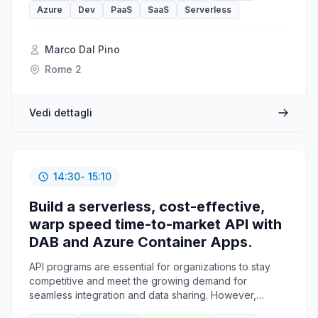
Azure Event Hubs e la visualizzazione dei dati con
Azure
Dev
PaaS
SaaS
Serverless
Azure Time Series Insights. Imparerai come usare i
servizi di Azure per creare soluzioni di elaborazione di
eventi in tempo reale altamente scalabili e affidabili.
Marco Dal Pino
Con Azure, puoi conquistare anche i flussi di dati più
Rome 2
insidiosi.
Vedi dettagli
14:30
- 15:10
Build a serverless, cost-effective,
warp speed time-to-market API with
DAB and Azure Container Apps.
API programs are essential for organizations to stay
competitive and meet the growing demand for
seamless integration and data sharing. However,
building and expanding an API program incurs a