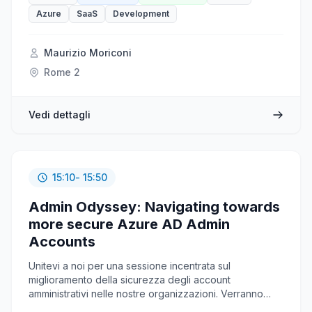
ad un database e altri servizi Azure (secrets, storage,
Azure
SaaS
Development
etc) tutto direttamente da portale Azure!
Maurizio Moriconi
Rome 2
Vedi dettagli
15:10
- 15:50
Admin Odyssey: Navigating towards
more secure Azure AD Admin
Accounts
Unitevi a noi per una sessione incentrata sul
miglioramento della sicurezza degli account
amministrativi nelle nostre organizzazioni. Verranno
affrontati argomenti chiave come la separazione tra