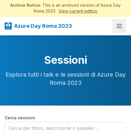
Archive Notice:
This is an archived version of Azure Day
Roma 2023.
View current edition
Azure Day Roma 2023
Open
Sessioni
Esplora tutti i talk e le sessioni di Azure Day
Roma 2023
Cerca sessioni