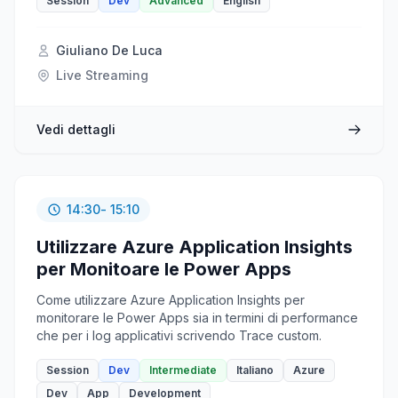
collaboration features into your app. We will analyze
Session
Dev
Advanced
English
webhooks, and how to take advantage of this
technology, then I'll show you how to subscribe and
Giuliano De Luca
automatically renew the webhook subscription, we will
see several scenarios using SharePoint Framework,
Live Streaming
Power Automate, and Azure Functions with webhooks.
Vedi dettagli
14:30
- 15:10
Utilizzare Azure Application Insights
per Monitoare le Power Apps
Come utilizzare Azure Application Insights per
monitorare le Power Apps sia in termini di performance
che per i log applicativi scrivendo Trace custom.
Session
Dev
Intermediate
Italiano
Azure
Dev
App
Development