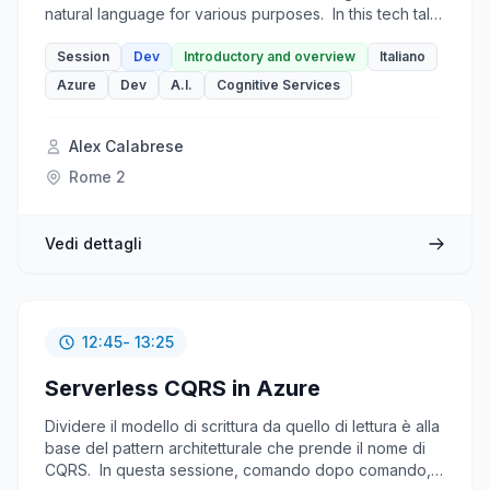
natural language for various purposes. In this tech talk,
you will learn how to use Semantic Kernel to
orchestrate Azure OpenAI models, which are some of
Session
Dev
Introductory and overview
Italiano
the most powerful LLMs available today, and add AI
Azure
Dev
A.I.
Cognitive Services
capabilities to your applications with just a few lines of
code.
Alex Calabrese
Rome 2
Vedi dettagli
12:45
- 13:25
Serverless CQRS in Azure
Dividere il modello di scrittura da quello di lettura è alla
base del pattern architetturale che prende il nome di
CQRS. In questa sessione, comando dopo comando,