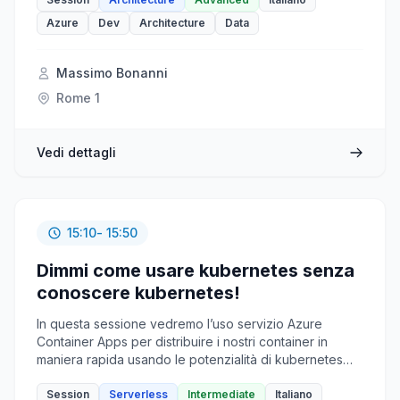
tantissime funzionalità avanzate di cui sarebbe bene
essere a conoscenza. Funzionalità come lifecycle
Azure
Dev
Architecture
Data
management, object replication, immutable policies,
blob inventory e encryption scope (tanto per citarne
solo alcune) ci permettono di fornire uno strato di
Massimo Bonanni
persistenza per gli "oggetti" delle nostre applicazioni
Rome 1
scalabile e con un costo accessibile. Allora, venite
assieme a me a rivalutare questo servizio
fondamentale per le vostre soluzioni Azure.
Vedi dettagli
15:10
- 15:50
Dimmi come usare kubernetes senza
conoscere kubernetes!
In questa sessione vedremo l’uso servizio Azure
Container Apps per distribuire i nostri container in
maniera rapida usando le potenzialità di kubernetes
"nascoste" dal servizio. Proveremo a fare il deploy di
una soluzione containerizzata che sfrutta un aggancio
Session
Serverless
Intermediate
Italiano