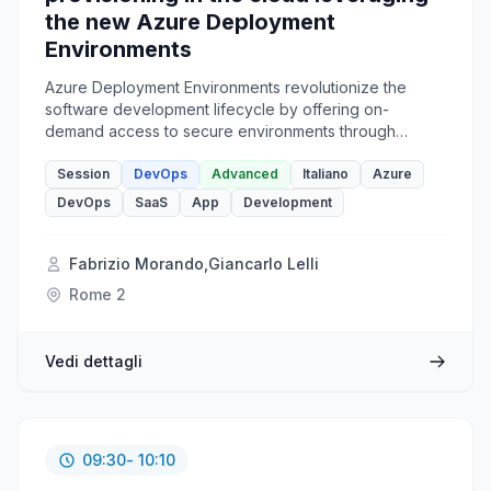
the new Azure Deployment
Environments
Azure Deployment Environments revolutionize the
software development lifecycle by offering on-
demand access to secure environments through
predefined project-based templates. Development
teams can leverage those templates to spin up app
Session
DevOps
Advanced
Italiano
Azure
infrastructure quickly, ensuring consistency and
DevOps
SaaS
App
Development
compliance. This session will explore the power and
benefits of Azure Deployment Environments with some
insights about the service and a structured and
Fabrizio Morando
,
Giancarlo Lelli
effective demo by witch we will set up a dev center,
Rome 2
attaches external catalogs, create a project, and finally
provide access to development teams.
Vedi dettagli
09:30
- 10:10