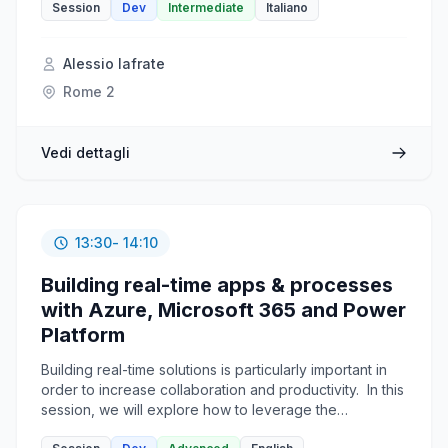
rimozione dello sfondo dalle immagini o la sintesi del
Session
Dev
Intermediate
Italiano
testo diventano alla portata di tutti senza andare a
scomodare servizi più complessi. In questa sessione
Alessio Iafrate
andremo a vedere come potenziare le nostre
applicazioni per mobile sviluppate con Maui con
Rome 2
pochissime righe di codice per aggiungere funzioni
"intelligenti"
Vedi dettagli
13:30
- 14:10
Building real-time apps & processes
with Azure, Microsoft 365 and Power
Platform
Building real-time solutions is particularly important in
order to increase collaboration and productivity. In this
session, we will explore how to leverage the
capabilities of different technologies to build real-time