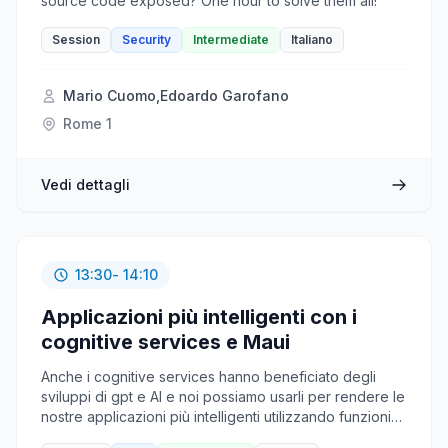
source code exposed? One hour to solve them all!
Session
Security
Intermediate
Italiano
Mario Cuomo
,
Edoardo Garofano
Rome 1
Vedi dettagli
13:30
- 14:10
Applicazioni più intelligenti con i
cognitive services e Maui
Anche i cognitive services hanno beneficiato degli
sviluppi di gpt e AI e noi possiamo usarli per rendere le
nostre applicazioni più intelligenti utilizzando funzioni
già specializzata per compiti precisi, compiti come la