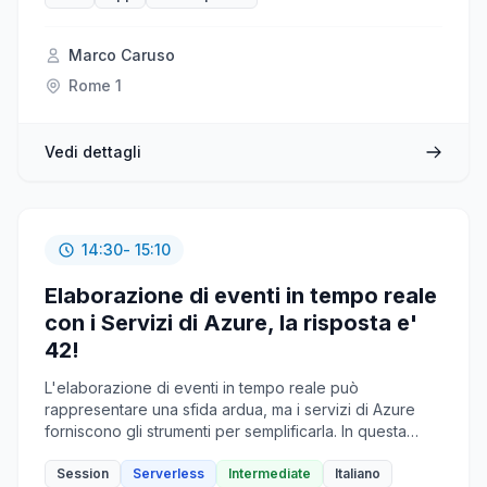
Marco Caruso
Rome 1
Vedi dettagli
14:30
- 15:10
Elaborazione di eventi in tempo reale
con i Servizi di Azure, la risposta e'
42!
L'elaborazione di eventi in tempo reale può
rappresentare una sfida ardua, ma i servizi di Azure
forniscono gli strumenti per semplificarla. In questa
sessione, esploreremo la elaborazione di flussi con
Azure Stream Analytics, l'ingestione di eventi con
Session
Serverless
Intermediate
Italiano