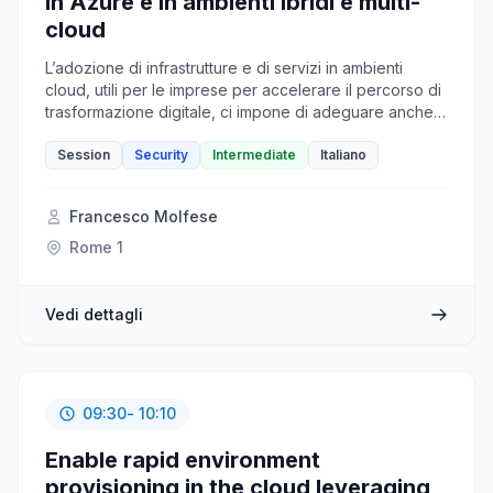
in Azure e in ambienti ibridi e multi-
cloud
L’adozione di infrastrutture e di servizi in ambienti
cloud, utili per le imprese per accelerare il percorso di
trasformazione digitale, ci impone di adeguare anche
le soluzioni, i processi e le pratiche che vengono
adottate per garantire e mantenere un elevato grado
Session
Security
Intermediate
Italiano
di sicurezza delle proprie risorse IT. Il tutto deve
avvenire in modo indipendente dai modelli di
Francesco Molfese
deployment utilizzati, andando a rafforzare la security
posture complessiva del proprio ambiente e fornendo
Rome 1
una protezione avanzata dalle minacce per tutti i
workload, ovunque essi risiedano. In questa sessione
viene riportato come la soluzione Defender for Cloud
Vedi dettagli
è in grado di controllare e migliorare gli aspetti legati
alla sicurezza dell’ambiente IT dove vengono utilizzate
risorse in Azure, in ambienti ibridi e multi-cloud.
09:30
- 10:10
Enable rapid environment
provisioning in the cloud leveraging