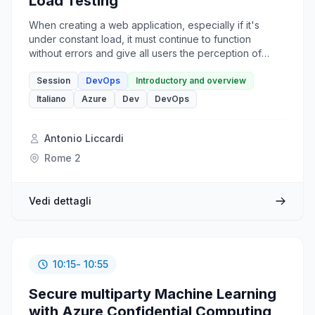
Load Testing
When creating a web application, especially if it's
under constant load, it must continue to function
without errors and give all users the perception of
being fast and performing well. During development,
it's not easy to verify how the application behaves if
Session
DevOps
Introductory and overview
suitable tools like Azure Load Testing aren't used, and
Italiano
Azure
Dev
DevOps
in this session, we will see how to take advantage of it.
Antonio Liccardi
Rome 2
Vedi dettagli
10:15
- 10:55
Secure multiparty Machine Learning
with Azure Confidential Computing