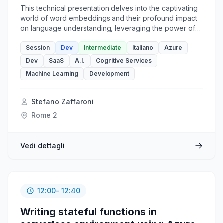
This technical presentation delves into the captivating
world of word embeddings and their profound impact
on language understanding, leveraging the power of
Azure OpenAI. Through a compelling case study, we
explore how embeddings unlock deeper insights and
Session
Dev
Intermediate
Italiano
Azure
enhance natural language processing capabilities
Dev
SaaS
A.I.
Cognitive Services
within Azure OpenAI. Additionally, we showcase how
Machine Learning
Development
these advanced solutions can be easily integrated
using the Power Platform, empowering organizations to
build intelligent applications and automate processes
Stefano Zaffaroni
with ease. Join us on this transformative journey as
Rome 2
we unravel the enigmatic charm of words, Azure
OpenAI, and the user-friendly Power Platform.
Vedi dettagli
12:00
- 12:40
Writing stateful functions in