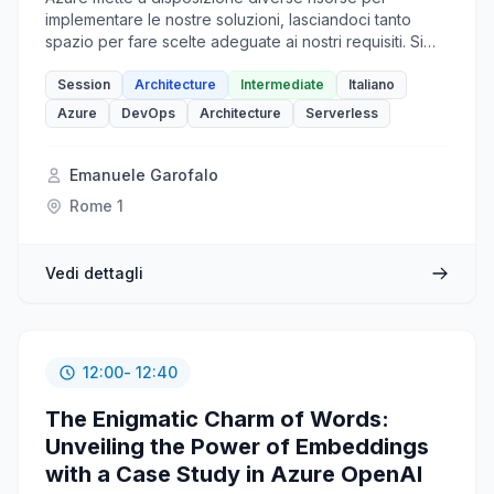
mask any sensitive information to protect the privacy of
implementare le nostre soluzioni, lasciandoci tanto
their patients.
spazio per fare scelte adeguate ai nostri requisiti. Si
rischia però di fare i conti senza l'oste e all'arrivo della
fattura molti clienti rimangono un po' sorpresi dei costi.
Session
Architecture
Intermediate
Italiano
Esiste un modo per contenere i costi e per non
Azure
DevOps
Architecture
Serverless
rischiare che quelli variabili ci sfuggano di mano? La
risposta è affermativa e questa sessione vi aiuterà a
scoprire il pillar del Cost Management all'interno del
Emanuele Garofalo
Well Architected Framework, un insieme di linee guida
Rome 1
e best practice per l'ottimizzazione dei costi in Azure.
Vedi dettagli
12:00
- 12:40
The Enigmatic Charm of Words:
Unveiling the Power of Embeddings
with a Case Study in Azure OpenAI