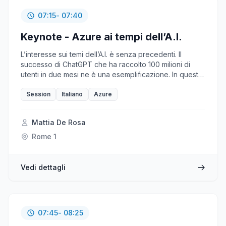
07:15
- 07:40
Keynote - Azure ai tempi dell’A.I.
L’interesse sui temi dell’A.I. è senza precedenti. Il
successo di ChatGPT che ha raccolto 100 milioni di
utenti in due mesi ne è una esemplificazione. In questa
sessione affronteremo il tema cercando di capirne le
implicazioni e le ragioni che fanno di Azure la
Session
Italiano
Azure
piattaforma ideale per queste nuove tecnologie.
Mattia De Rosa
Rome 1
Vedi dettagli
07:45
- 08:25