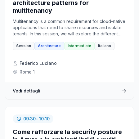
architecture patterns for
multitenancy
Multitenancy is a common requirement for cloud-native
applications that need to share resources and isolate
tenants. In this session, we will explore the different
patterns for implementing multitenancy in an Azure
Kubernetes Service (AKS) cluster.
Session
Architecture
Intermediate
Italiano
Federico Luciano
Rome 1
Vedi dettagli
09:30
- 10:10
Come rafforzare la security posture