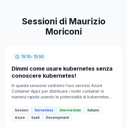
Sessioni di Maurizio
Moriconi
15:10
- 15:50
Dimmi come usare kubernetes senza
conoscere kubernetes!
In questa sessione vedremo l’uso servizio Azure
Container Apps per distribuire i nostri container in
maniera rapida usando le potenzialità di kubernetes
"nascoste" dal servizio. Proveremo a fare il deploy di
una soluzione containerizzata che sfrutta un aggancio
Session
Serverless
Intermediate
Italiano
ad un database e altri servizi Azure (secrets, storage,
Azure
SaaS
Development
etc) tutto direttamente da portale Azure!