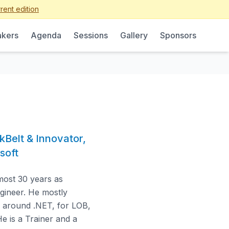
rent edition
kers
Agenda
Sessions
Gallery
Sponsors
kBelt & Innovator,
soft
most 30 years as
gineer. He mostly
 around .NET, for LOB,
e is a Trainer and a