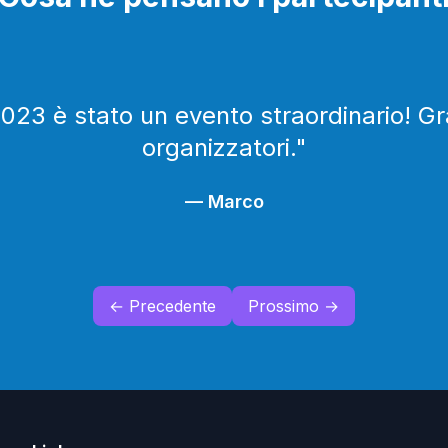
23 è stato un evento straordinario! Graz
organizzatori.
"
—
Marco
← Precedente
Prossimo →