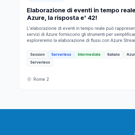
Elaborazione di eventi in tempo reale 
Azure, la risposta e' 42!
L'elaborazione di eventi in tempo reale può rappresen
servizi di Azure forniscono gli strumenti per semplifica
esploreremo la elaborazione di flussi con Azure Stream
eventi con Azure Event Hubs e la visualizzazione dei 
Insights. Imparerai come usare i servizi di Azure per cr
Session
Serverless
Intermediate
Italiano
Azu
elaborazione di eventi in tempo reale altamente scalabil
Serverless
puoi conquistare anche i flussi di dati più insidiosi.
Rome 2