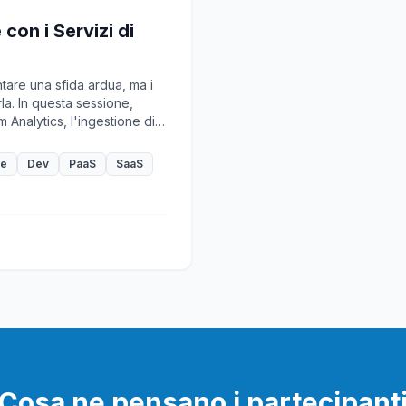
con i Servizi di
tare una sfida ardua, ma i
rla. In questa sessione,
 Analytics, l'ingestione di
dati con Azure Time Series
eare soluzioni di
re
Dev
PaaS
SaaS
i e affidabili. Con Azure,
Cosa ne pensano i partecipant