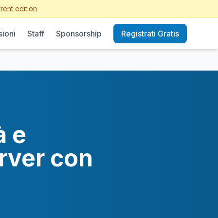
rent edition
sioni
Staff
Sponsorship
Registrati Gratis
à e
rver con