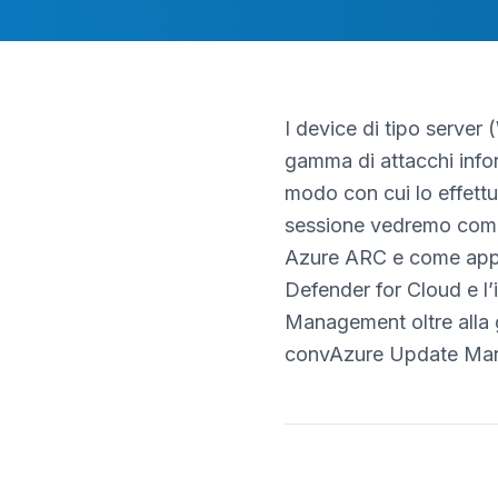
I device di tipo server
gamma di attacchi infor
modo con cui lo effett
sessione vedremo come p
Azure ARC e come applic
Defender for Cloud e l’
Management oltre alla g
convAzure Update Man