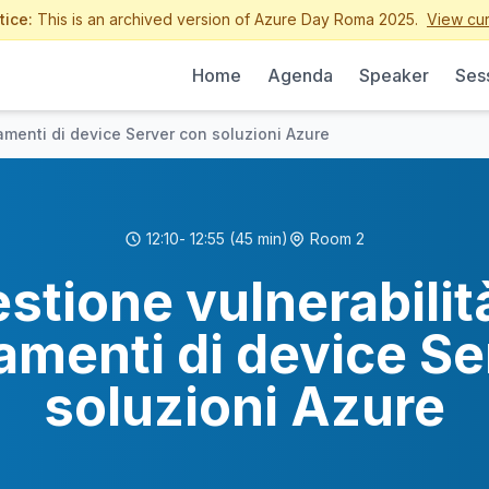
tice:
This is an archived version of Azure Day Roma 2025.
View cur
Home
Agenda
Speaker
Ses
amenti di device Server con soluzioni Azure
12:10
- 12:55
(45 min)
Room 2
stione vulnerabilit
amenti di device Se
soluzioni Azure