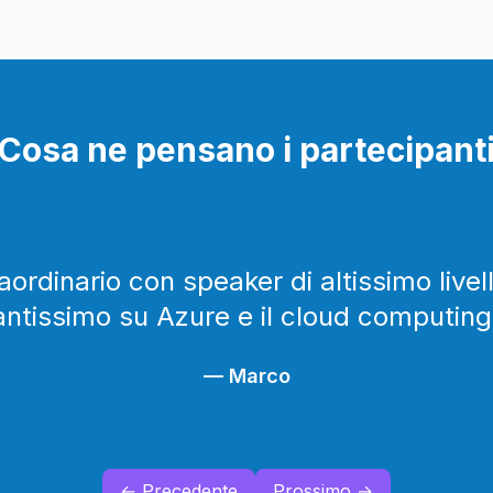
 l'uso di strumenti di
one, avrai una chiara
che l'uso di API
rvizi AI robusti, scalabili e
er sviluppatori, architetti e
ervizi AI mantenendo il
Cosa ne pensano i partecipant
ordinario con speaker di altissimo live
antissimo su Azure e il cloud computing
—
Marco
← Precedente
Prossimo →