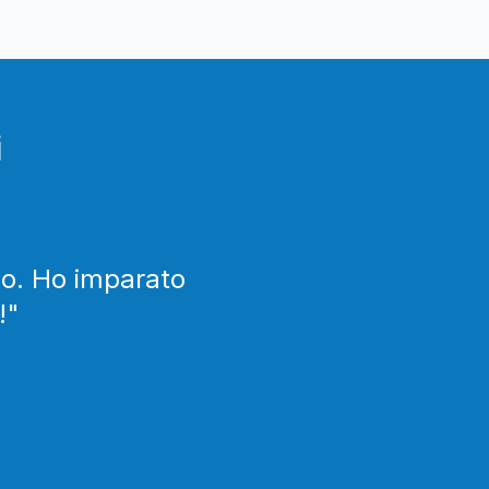
i
llo. Ho imparato
!
"