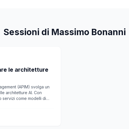
Sessioni di Massimo Bonanni
re le architetture
agement (APIM) svolga un
le architetture AI. Con
o servizi come modelli di
a essenziale disporre di un
Approfondiremo le principali
throttling e la cache,
arichi di lavoro AI e
che le migliori pratiche per