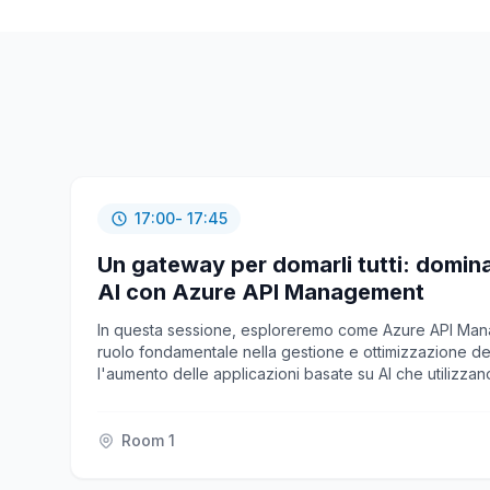
17:00
- 17:45
Un gateway per domarli tutti: domina
AI con Azure API Management
In questa sessione, esploreremo come Azure API Man
ruolo fondamentale nella gestione e ottimizzazione del
l'aumento delle applicazioni basate su AI che utilizzan
machine learning e servizi come Azure OpenAI, divent
sistema di gestione API efficiente, sicuro e scalabile. 
politiche di API Management, come il load balancing, il 
Room 1
dimostrando come queste migliorino le prestazioni dei c
contribuiscano a gestire i costi. La sessione coprirà an