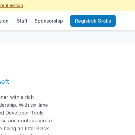
rent edition
sioni
Staff
Sponsorship
Registrati Gratis
soft
ner with a rich
rship. With six-time
nd Developer Tools,
se and contribution to
e being an Intel Black