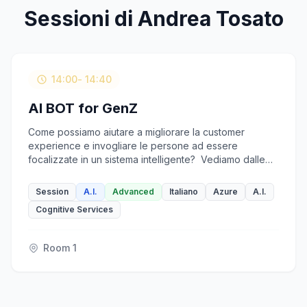
Sessioni di Andrea Tosato
14:00
- 14:40
AI BOT for GenZ
Come possiamo aiutare a migliorare la customer
experience e invogliare le persone ad essere
focalizzate in un sistema intelligente? Vediamo dalle
basi come implementare un sistema intelligente con
l'ultimo SDK agentico di Microsoft e la UI multichannel
Session
A.I.
Advanced
Italiano
Azure
A.I.
con Microsoft 365 Agents SDK!
Cognitive Services
Room 1