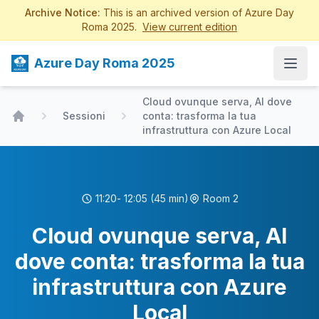
Archive Notice:
This is an archived version of Azure Day
Roma 2025.
View current edition
Azure Day Roma 2025
Open
Cloud ovunque serva, AI dove
Sessioni
conta: trasforma la tua
Home
infrastruttura con Azure Local
11:20
- 12:05
(45 min)
Room 2
Cloud ovunque serva, AI
dove conta: trasforma la tua
infrastruttura con Azure
Local