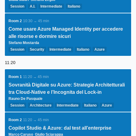
Session
A.I.
Intermediate
Italiano
Room 2
10:30 → 45 min
Come usare Azure Managed Identity per accedere
alle risorse e dormire sicuri
Stefano Mostarda
Session
Security
Intermediate
Italiano
Azure
Architecture
Security
11:20
Room 1
11:20 → 45 min
Sovranità Digitale su Azure: Strategie Architetturali
tra Cloud-Native e l’Incognita del Lock-in
Rauno De Pasquale
Session
Architecture
Intermediate
Italiano
Azure
DevOps
IaaS
PaaS
Architecture
Data
Security
Room 2
11:20 → 45 min
Copilot Studio & Azure: dal test all’enterprise
Marco Caruso
Giulio Sciarappa