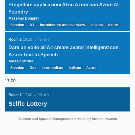
Progettare applicazioni AI su Azure con Azure AI
Foundry
Massimo Bonanni
Session
A.I.
Introductory and overview
Italiano
Azure
A.I.
Room 2
16:10 → 45 min
Dare un volto all’AI: creare avatar intelligenti con
Azure Text-to-Speech
Alessio Iafrate
Session
Dev
Intermediate
Italiano
Azure
17:00
Room 1
17:00 → 30 min
Selfie Lottery
Session and Speaker Management
powered by
Sessionize.com