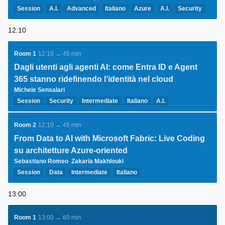
Session
A.I.
Advanced
Italiano
Azure
A.I.
Security
12:10
Room 1
12:10 → 45 min
Dagli utenti agli agenti AI: come Entra ID e Agent
365 stanno ridefinendo l’identità nel cloud
Michele Sensalari
Session
Security
Intermediate
Italiano
A.I.
Architecture
Security
Room 2
12:10 → 45 min
From Data to AI with Microsoft Fabric: Live Coding
su architetture Azure-oriented
Sebastiano Romeo
Zakaria Makhlouki
Session
Data
Intermediate
Italiano
13:00
Room 1
13:00 → 60 min