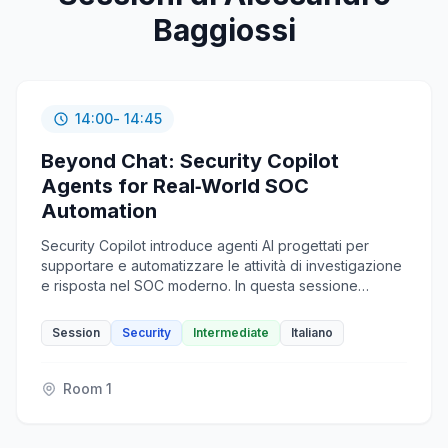
Baggiossi
14:00
- 14:45
Beyond Chat: Security Copilot
Agents for Real‑World SOC
Automation
Security Copilot introduce agenti AI progettati per
supportare e automatizzare le attività di investigazione
e risposta nel SOC moderno. In questa sessione
tecnica, attraverso live demo, vedremo come gli agenti
possano analizzare alert, arricchire il contesto delle
Session
Security
Intermediate
Italiano
minacce, supportare investigazioni guidate e
raccomandare azioni di risposta. Verranno inoltre
mostrati scenari di integrazione tramite MCP (Model
Room 1
Context Protocol) servers, per estendere le capacità
degli agenti e orchestrare workflow di sicurezza su
fonti e strumenti esterni, rendendo operativa