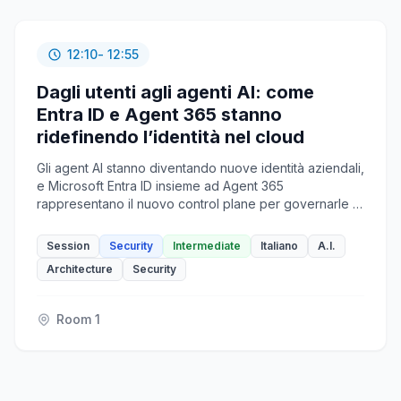
12:10
- 12:55
Dagli utenti agli agenti AI: come
Entra ID e Agent 365 stanno
ridefinendo l’identità nel cloud
Gli agent AI stanno diventando nuove identità aziendali,
e Microsoft Entra ID insieme ad Agent 365
rappresentano il nuovo control plane per governarle in
sicurezza. In questa sessione esploreremo come
osservare, governare e mettere in sicurezza gli agenti
Session
Security
Intermediate
Italiano
A.I.
AI anche tramite demo ad hoc.
Architecture
Security
Room 1